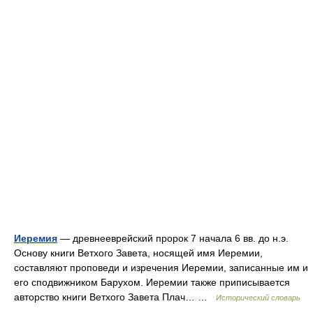
Иеремия
— древнееврейский пророк 7 начала 6 вв. до н.э.
Основу книги Ветхого Завета, носящей имя Иеремии,
составляют проповеди и изречения Иеремии, записанные им и
его сподвижником Барухом. Иеремии также приписывается
авторство книги Ветхого Завета Плач… …
Исторический словарь