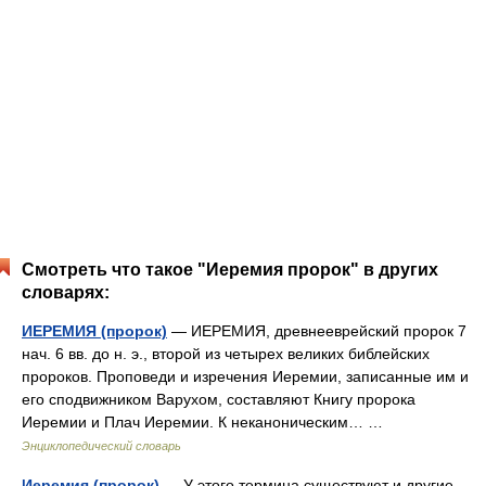
Смотреть что такое "Иеремия пророк" в других
словарях:
ИЕРЕМИЯ (пророк)
— ИЕРЕМИЯ, древнееврейский пророк 7
нач. 6 вв. до н. э., второй из четырех великих библейских
пророков. Проповеди и изречения Иеремии, записанные им и
его сподвижником Варухом, составляют Книгу пророка
Иеремии и Плач Иеремии. К неканоническим… …
Энциклопедический словарь
Иеремия (пророк)
— У этого термина существуют и другие