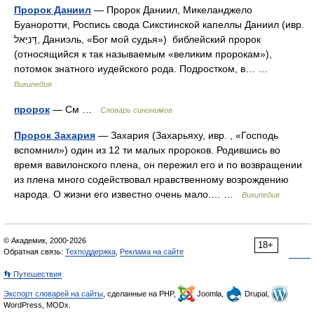
Пророк Даниил
— Пророк Даниил, Микеланджело
Буаноротти, Роспись свода Сикстинской капеллы Даниил (ивр.
דָּנִיֵּאל‎, Даниэль, «Бог мой судья») библейский пророк
(относящийся к так называемым «великим пророкам»),
потомок знатного иудейского рода. Подростком, в… …
Википедия
пророк
— См …
Словарь синонимов
Пророк Захария
— Захария (Захарьяху, ивр. ‎, «Господь
вспомнил») один из 12 ти малых пророков. Родившись во
время вавилонского плена, он пережил его и по возвращении
из плена много содействовал нравственному возрождению
народа. О жизни его известно очень мало.… …
Википедия
© Академик, 2000-2026
18+
Обратная связь:
Техподдержка
,
Реклама на сайте
👣 Путешествия
Экспорт словарей на сайты
, сделанные на PHP,
Joomla,
Drupal,
WordPress, MODx.