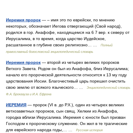
Иеремия пророк
— – имя это по еврейски, по мнению
некоторых, обозначает Иегова отвергающий (Свой народ),
родился в гор. Анафофе, находящемся на 6 7 вер. к северу от
Иерусалима, в то время, когда царство Иудейское,
расшатанное в глубине своих религиозно… …
Полный
православный богословский энциклопедический словарь
Иеремия пророк
— второй из четырех великих пророков
Ветхого Завета. Родом он был из Анафофа, близ Иерусалима;
начало его пророческой деятельности относится к 13 му году
царствования Иосии. Благочестивый царь порешил очистить
свою землю от всякого языческого… …
Энциклопедический словарь
Ф.А. Брокгауза и И.А. Ефрона
ИЕРЕМИЯ
— пророк (VI в. до Р.Х.), один из четырех великих
ветхозаветных пророков, сын свящ. Хелкии из Анафофа,
городка вблизи Иерусалима. Иеремия с юности был призван
Господом к пророческому служению. Он жил в те трагические
для еврейского народа годы,… …
Русская история